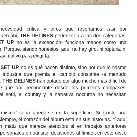
ecesidad crítica y otros que reseñamos casi por
guen ahí.
THE DELINES
pertenecen a las dos categorías.
ET UP
no es la excepción- funciona menos como una
Porque, siendo honestos, aquí no hay giro, ni ruptura, ni
ay motivo para exigirla.
 SET UP
no es qué hacen distinto, sino por qué lo mismo
 industria que premia el cambio constante -a menudo
-,
THE DELINES
han optado por algo mucho más difícil de
 sigue ahí, reconocible desde los primeros compases,
l soul, el country y la narrativa nocturna no necesitan
mismo” sería quedarse en la superficie. Si existe una
siempre, el corazón del álbum está en sus historias. Y aquí
n matiz que merece atención: si en trabajos anteriores
ersonajes en tránsito, decisiones al límite-, en este disco