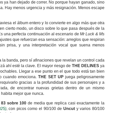
os ya han dejado de correr. No porque hayan ganado, sino
sa. Hay menos urgencia y más resignación. Menos escape
traviesa el álbum entero y lo convierte en algo más que otra
, en cierto modo, un disco sobre lo que pasa después de la
Es una perfecta continuación al escenario de
Mr Luck & Ms
justes que refuerzan esa sensación: arreglos que respiran
in prisa, y una interpretación vocal que suena menos
 la banda, pero sí afinaciones que revelan un control cada
zá ahí esté la clave. El mayor riesgo de
THE DELINES
ya
rochables. Llegar a ese punto en el que todo está tan bien
uso cuando emociona.
THE SET UP
juega peligrosamente
 esquivarlo gracias a la profundidad de sus personajes y a
ada, de encontrar nuevas grietas dentro de un mismo
o habita mejor que nunca.
n
83 sobre 100
de media que replica casi exactamente la
25)
, con picos como el 90/100 de
Uncut
y varios 80/100