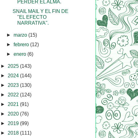
PERDER EL ALMA.
SNAIL MAIL Y EL FIN DE
"EL EFECTO
NARRATIVA".
►
marzo
(15)
►
febrero
(12)
►
enero
(6)
►
2025
(143)
►
2024
(144)
►
2023
(130)
►
2022
(124)
►
2021
(91)
►
2020
(76)
►
2019
(99)
►
2018
(111)