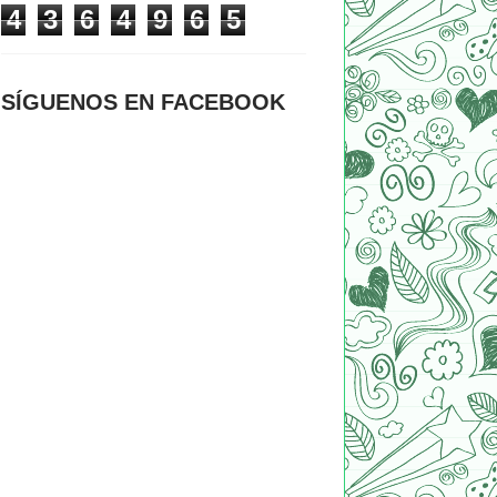
4
3
6
4
9
6
5
SÍGUENOS EN FACEBOOK