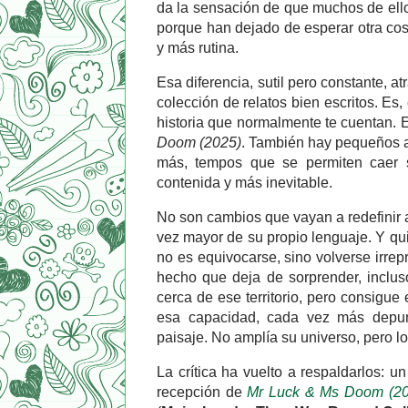
da la sensación de que muchos de ell
porque han dejado de esperar otra co
y más rutina.
Esa diferencia, sutil pero constante, a
colección de relatos bien escritos. Es
historia que normalmente te cuentan. 
Doom (2025)
. También hay pequeños a
más, tempos que se permiten caer s
contenida y más inevitable.
No son cambios que vayan a redefinir a
vez mayor de su propio lenguaje. Y qui
no es equivocarse, sino volverse irrep
hecho que deja de sorprender, incl
cerca de ese territorio, pero consigue
esa capacidad, cada vez más depur
paisaje. No amplía su universo, pero l
La crítica ha vuelto a respaldarlos: u
recepción de
Mr Luck & Ms Doom (20